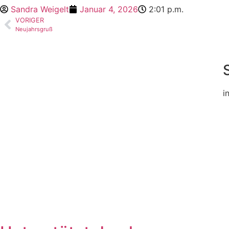
Sandra Weigelt
Januar 4, 2026
2:01 p.m.
VORIGER
Neujahrsgruß
i
Home
Mannschaften
Vorstand
Kontakt
Aktuelles
Download