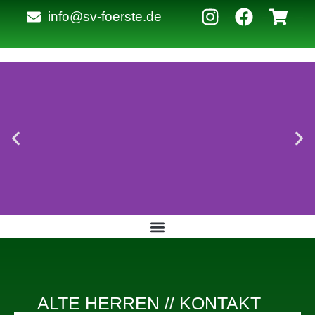
info@sv-foerste.de
Listenelement #1
Listenelement #2
Listenelement #2
ALTE HERREN // KONTAKT